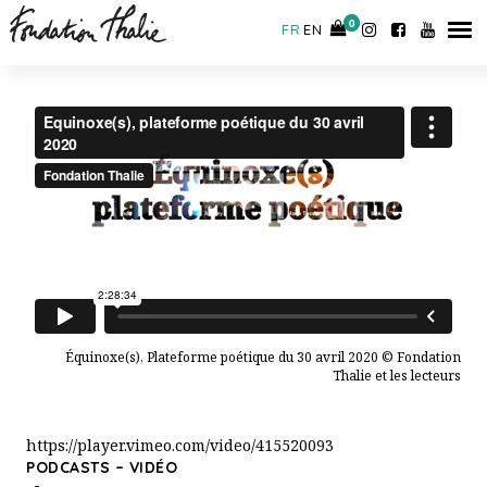
CONTACT
0
0
FR
EN
Équinoxe(s), Plateforme poétique du 30 avril 2020 © Fondation
Thalie et les lecteurs
https://player.vimeo.com/video/415520093
PODCASTS – VIDÉO