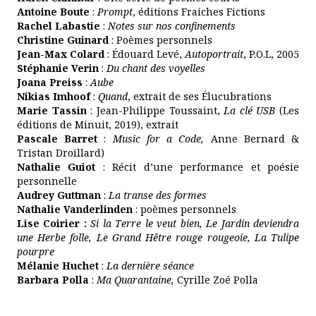
Antoine Boute
:
Prompt
, éditions Fraiches Fictions
Rachel Labastie
:
Notes sur nos confinements
Christine Guinard
: Poèmes personnels
Jean-Max Colard
: Édouard Levé,
Autoportrait
, P.O.L, 2005
Stéphanie Verin
:
Du chant des voyelles
Joana Preiss
:
Aube
Nikias Imhoof
:
Quand
, extrait de ses Élucubrations
Marie Tassin
: Jean-Philippe Toussaint,
La clé USB
(Les
éditions de Minuit, 2019), extrait
Pascale Barret
:
Music for a Code,
Anne Bernard &
Tristan Droillard)
Nathalie Guiot
: Récit d’une performance et poésie
personnelle
Audrey Guttman
:
La transe des formes
Nathalie Vanderlinden
: poèmes personnels
Lise Coirier :
Si la Terre le veut bien,
Le Jardin deviendra
une Herbe folle, Le Grand Hêtre rouge rougeoie, La Tulipe
pourpre
Mélanie Huchet
:
La dernière séance
Barbara Polla
:
Ma Quarantaine,
Cyrille Zoé Polla