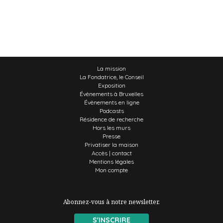
La mission
La Fondatrice, le Conseil
Exposition
Évènements à Bruxelles
Évènements en ligne
Podcasts
Résidence de recherche
Hors les murs
Presse
Privatiser la maison
Accès | contact
Mentions légales
Mon compte
Abonnez-vous à notre newsletter.
S'INSCRIRE