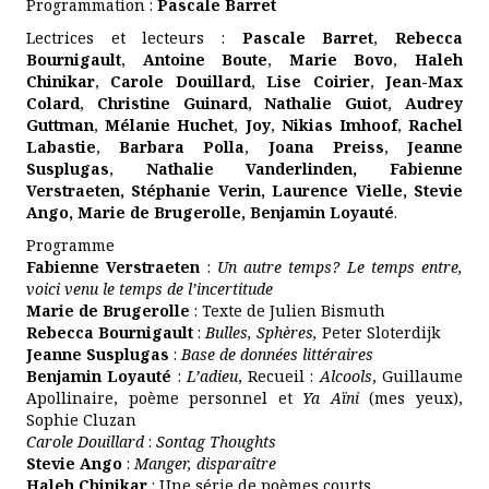
Programmation :
Pascale Barret
Lectrices et lecteurs :
Pascale Barret
,
Rebecca
Bournigault
,
Antoine Boute
,
Marie Bovo
,
Haleh
Chinikar
,
Carole Douillard
,
Lise Coirier
,
Jean-Max
Colard
,
Christine Guinard
,
Nathalie Guiot
,
Audrey
Guttman
,
Mélanie Huchet
,
Joy
,
Nikias Imhoof
,
Rachel
Labastie
,
Barbara Polla
,
Joana Preiss
,
Jeanne
Susplugas
,
Nathalie Vanderlinden, Fabienne
Verstraeten, Stéphanie Verin, Laurence Vielle,
Stevie
Ango, Marie de Brugerolle, Benjamin Loyauté
.
Programme
Fabienne Verstraeten
:
Un autre temps? Le temps entre,
voici venu le temps de l’incertitude
Marie de Brugerolle
: Texte de Julien Bismuth
Rebecca Bournigault
:
Bulles, Sphères,
Peter Sloterdijk
Jeanne Susplugas
:
Base de données littéraires
Benjamin Loyauté
:
L’adieu
, Recueil :
Alcools
, Guillaume
Apollinaire, poème personnel et
Ya Aïni
(mes yeux),
Sophie Cluzan
Carole Douillard
:
Sontag Thoughts
Stevie Ango
:
Manger, disparaître
Haleh Chinikar
: Une série de poèmes courts