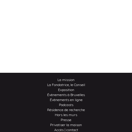
La mission
La Fondatrice, le Conseil
Exposition
Évènements à Bruxelles
Évènements en ligne
Podcasts
Résidence de recherche
Hors les murs
Presse
Privatiser la maison
Accès | contact